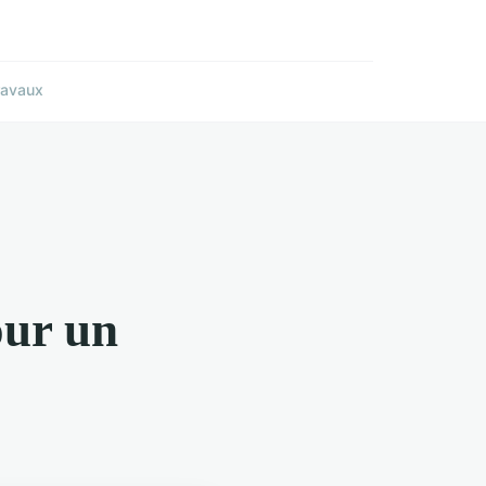
ravaux
our un