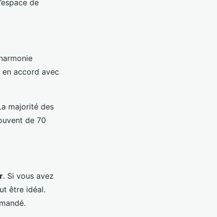
d’espace de
 harmonie
e en accord avec
La majorité des
souvent de 70
r
. Si vous avez
t être idéal.
mmandé.