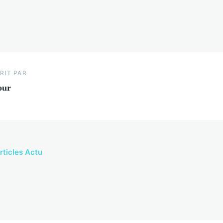
RIT PAR
our
rticles Actu