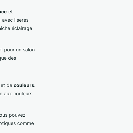
nce
et
 avec liserés
iche éclairage
l pour un salon
 que des
et de
couleurs
.
nc aux couleurs
Vous pouvez
exotiques comme