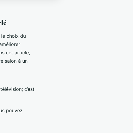
lé
 le choix du
améliorer
s cet article,
re salon à un
élévision; c’est
ous pouvez