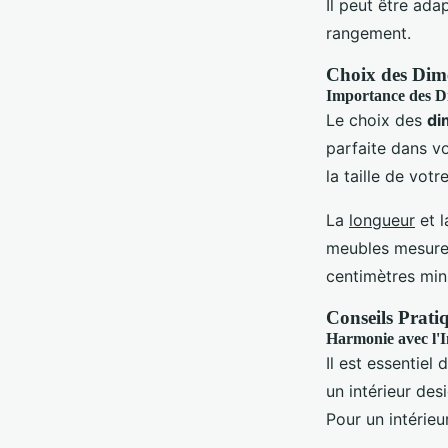
Il peut être ada
rangement.
Choix des Dime
Importance des D
Le choix des
di
parfaite dans v
la taille de votr
La
longueur
et 
meubles mesure 
centimètres mi
Conseils Prati
Harmonie avec l'I
Il est essentiel
un intérieur des
Pour un intérie