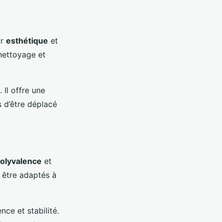
ur
esthétique
et
e nettoyage et
Il offre une
s d’être déplacé
olyvalence
et
 être adaptés à
ce et stabilité.