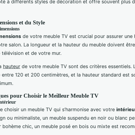
pté à différents styles de décoration et offre souvent plus 
nsions et du Style
imensions
mensions
de votre meuble TV est crucial pour assurer une
otre salon. La longueur et la hauteur du meuble doivent êtr
e télévision et de votre mur.
la
hauteur
de votre meuble TV sont des critères essentiels. 
entre 120 et 200 centimètres, et la hauteur standard est 
nimum.
ques pour Choisir le Meilleur Meuble TV
ntérieur
 de choisir un meuble TV qui s’harmonise avec votre
intérieu
ign ou minimaliste, un meuble suspendu en noir ou blanc peu
ur bohème chic, un meuble posé en bois ou mixte est reco