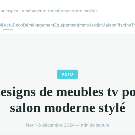
r inspirer, aménager et transformer votre habitat
il
Actu
Déco
Déménagement
Équipement
Immo
Jardin
Maison
Piscine
T
ACTU
esigns de meubles tv p
salon moderne stylé
Nour
•
6 décembre 2024
•
4 min de lecture