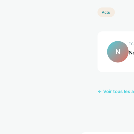
Actu
EC
N
N
← Voir tous les a