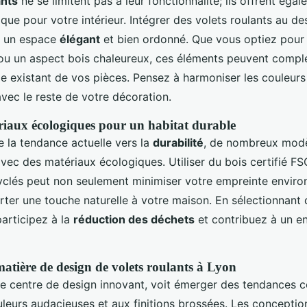
ants
ne se limitent pas à leur fonctionnalité; ils offrent éga
ique pour votre intérieur. Intégrer des volets roulants au 
r un espace
élégant
et bien ordonné. Que vous optiez pour d
u un aspect bois chaleureux, ces éléments peuvent complé
le existant de vos pièces. Pensez à harmoniser les couleurs
vec le reste de votre décoration.
iaux écologiques pour un habitat durable
e la tendance actuelle vers la
durabilité
, de nombreux modè
avec des matériaux écologiques. Utiliser du bois certifié F
clés peut non seulement minimiser votre empreinte enviro
rter une touche naturelle à votre maison. En sélectionnant
participez à la
réduction des déchets
et contribuez à un e
atière de design de volets roulants à Lyon
ue centre de design innovant, voit émerger des tendances 
leurs audacieuses et aux finitions brossées. Les conception