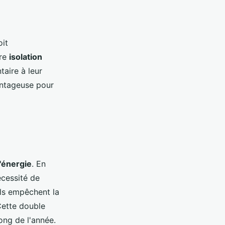
oit
ure
isolation
aire à leur
antageuse pour
'énergie
. En
écessité de
ils empêchent la
Cette double
ong de l'année.