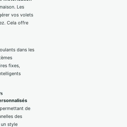
 maison. Les
gérer vos volets
z. Cela offre
roulants dans les
stèmes
es fixes,
telligents
rs
ersonnalisés
 permettant de
nnelles des
un style