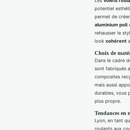
Les
volets roul
potentiel esthét
permet de crée
aluminium poli
o
rehausser le sty
look
cohérent
a
Choix de matér
Dans le cadre d
sont fabriqués 
composites recy
mais aussi appo
durables, vous 
plus propre.
Tendances en m
Lyon, en tant q
roulants aux cou