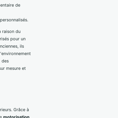
entaire de
personnalisés.
n raison du
risés pour un
nciennes, ils
 l'environnement
z des
 sur mesure et
rieurs. Grâce à
ne
motorisation