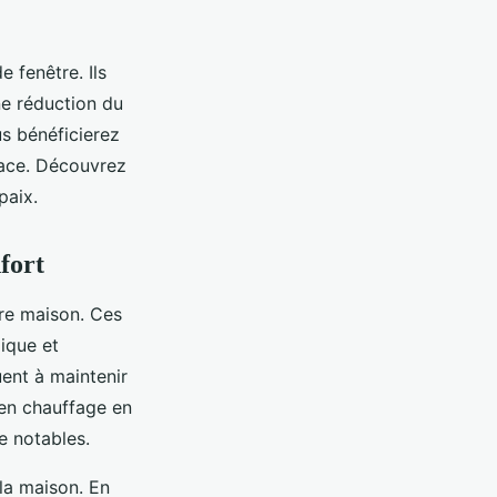
 fenêtre. Ils
ne réduction du
us bénéficierez
pace. Découvrez
paix.
fort
tre maison. Ces
mique et
uent à maintenir
 en chauffage en
e notables.
 la maison. En