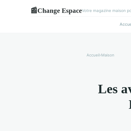
Change Espace
📰
Votre magazine maison pou
Accue
Accueil
›
Maison
Les a