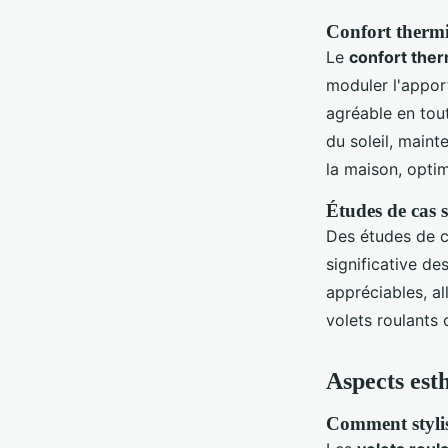
Confort thermi
Le
confort the
moduler l'apport
agréable en tout
du soleil, maint
la maison, opti
Études de cas s
Des études de c
significative de
appréciables, al
volets roulants
Aspects est
Comment stylise