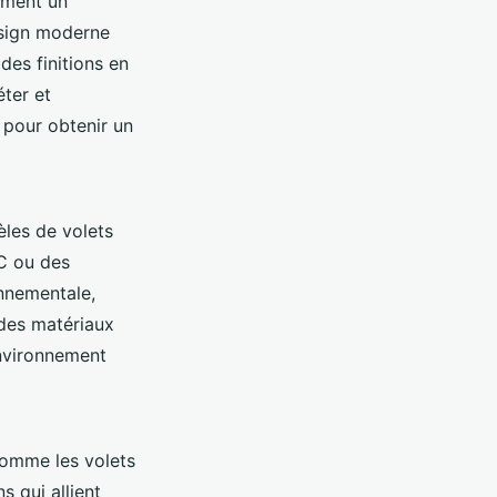
lement un
design moderne
es finitions en
ter et
 pour obtenir un
les de volets
SC ou des
nnementale,
 des matériaux
nvironnement
comme les volets
s qui allient