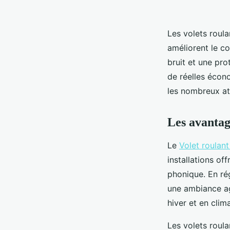
Les volets roula
améliorent le co
bruit et une pro
de réelles écon
les nombreux at
Les avantag
Le
Volet roulant
installations of
phonique. En rég
une ambiance ag
hiver et en clim
Les volets roula