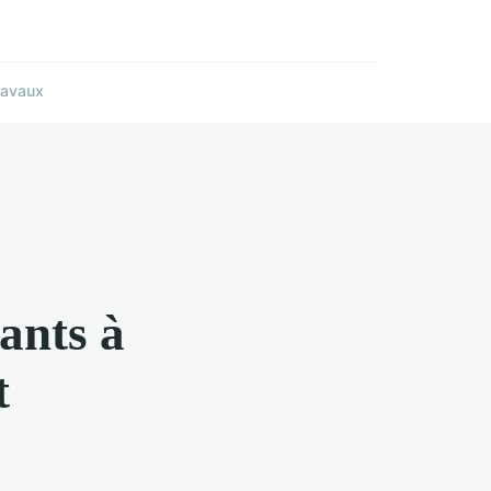
ravaux
ants à
t