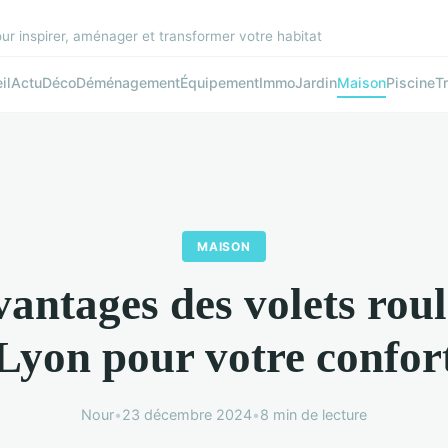
r inspirer, aménager et transformer votre habitat
il
Actu
Déco
Déménagement
Équipement
Immo
Jardin
Maison
Piscine
T
MAISON
vantages des volets roul
Lyon pour votre confor
Nour
•
23 décembre 2024
•
8 min de lecture