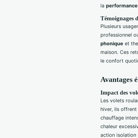
la
performance
Témoignages d'u
Plusieurs usage
professionnel o
phonique
et the
maison. Ces ret
le confort quoti
Avantages é
Impact des vole
Les volets roul
hiver, ils offre
chauffage intens
chaleur excessi
action isolatio