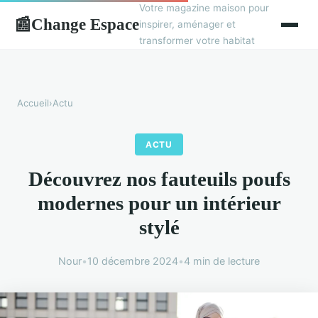
Votre magazine maison pour
Change Espace
📰
inspirer, aménager et
transformer votre habitat
Accueil
›
Actu
ACTU
Découvrez nos fauteuils poufs
modernes pour un intérieur
stylé
Nour
•
10 décembre 2024
•
4 min de lecture