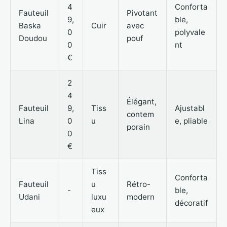
4
Conforta
Fauteuil
Pivotant
9,
ble,
Baska
Cuir
avec
0
polyvale
Doudou
pouf
0
nt
€
2
4
Élégant,
Fauteuil
9,
Tiss
Ajustabl
contem
Lina
0
u
e, pliable
porain
0
€
Tiss
Conforta
Fauteuil
u
Rétro-
-
ble,
Udani
luxu
modern
décoratif
eux