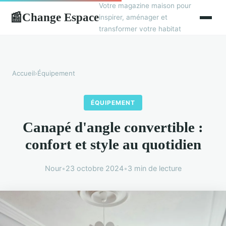
Votre magazine maison pour
Change Espace
📰
inspirer, aménager et
transformer votre habitat
Accueil
›
Équipement
ÉQUIPEMENT
Canapé d'angle convertible :
confort et style au quotidien
Nour
•
23 octobre 2024
•
3 min de lecture