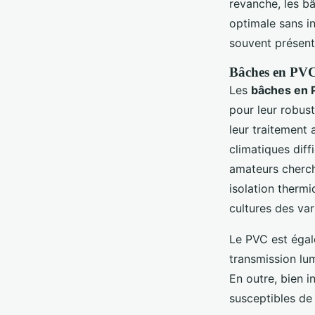
revanche, les b
optimale sans i
souvent présent
Bâches en PV
Les
bâches en 
pour leur robus
leur traitement 
climatiques diff
amateurs cherch
isolation thermiq
cultures des va
Le PVC est égal
transmission lu
En outre, bien i
susceptibles de 