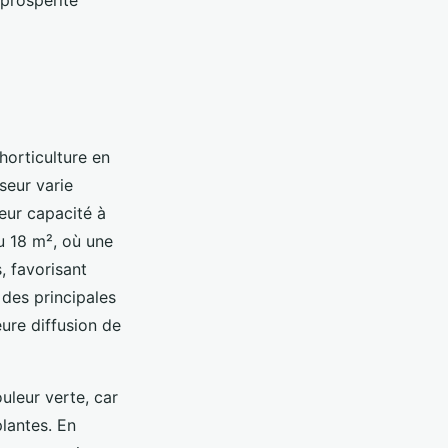
 prospérité
horticulture en
sseur varie
leur capacité à
ou 18 m², où une
, favorisant
 des principales
ure diffusion de
uleur verte, car
plantes. En