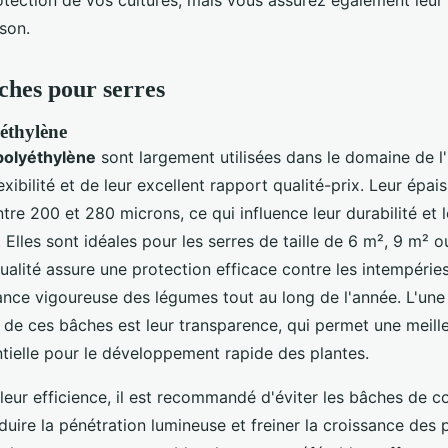
otection de vos cultures, mais vous assurez également leur
son.
ches pour serres
éthylène
polyéthylène
sont largement utilisées dans le domaine de l'
exibilité et de leur excellent rapport qualité-prix. Leur épai
re 200 et 280 microns, ce qui influence leur durabilité et 
re. Elles sont idéales pour les serres de taille de 6 m², 9 m² 
alité assure une protection efficace contre les intempéries
ance vigoureuse des légumes tout au long de l'année. L'une
 de ces bâches est leur transparence, qui permet une meille
ntielle pour le développement rapide des plantes.
eur efficience, il est recommandé d'éviter les bâches de co
duire la pénétration lumineuse et freiner la croissance des 