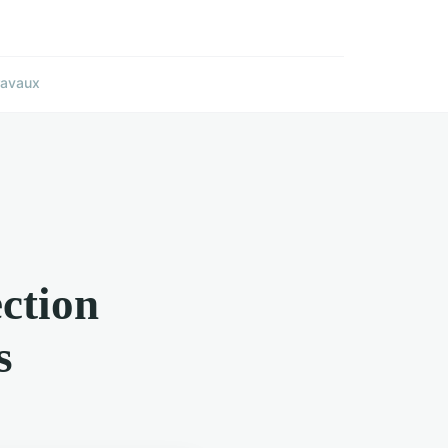
ravaux
ection
s