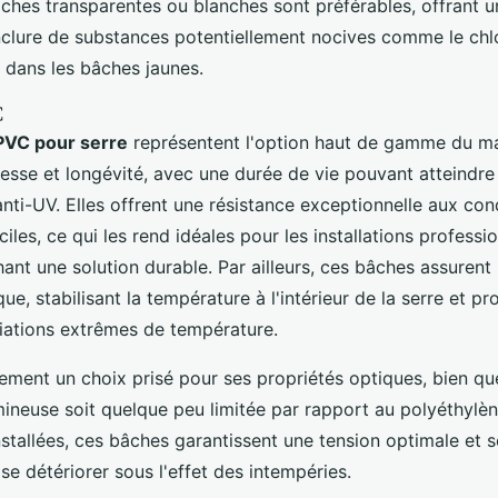
âches transparentes ou blanches sont préférables, offrant u
nclure de substances potentiellement nocives comme le chlo
 dans les bâches jaunes.
C
PVC pour serre
représentent l'option haut de gamme du ma
tesse et longévité, avec une durée de vie pouvant atteindre
anti-UV. Elles offrent une résistance exceptionnelle aux con
iciles, ce qui les rend idéales pour les installations professi
ant une solution durable. Par ailleurs, ces bâches assuren
ue, stabilisant la température à l'intérieur de la serre et pr
riations extrêmes de température.
ement un choix prisé pour ses propriétés optiques, bien qu
mineuse soit quelque peu limitée par rapport au polyéthylèn
nstallées, ces bâches garantissent une tension optimale et 
se détériorer sous l'effet des intempéries.