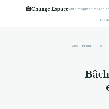
Change Espace
📰
Votre magazine maison pou
Accue
Accueil
›
Équipement
Bâche