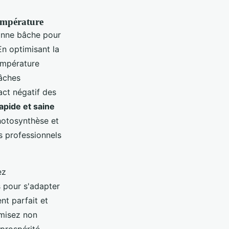
température
bonne bâche pour
En optimisant la
température
bâches
act négatif des
apide et saine
photosynthèse et
rs professionnels
ez
 pour s'adapter
nt parfait et
imisez non