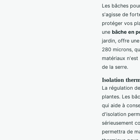
Les bâches pour
s'agisse de for
protéger vos pla
une
bâche en p
jardin, offre u
280 microns, qui
matériaux n'est 
de la serre.
Isolation therm
La régulation d
plantes. Les bâc
qui aide à conse
d'isolation per
sérieusement co
permettra de mai