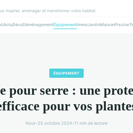
r inspirer, aménager et transformer votre habitat
il
Actu
Déco
Déménagement
Équipement
Immo
Jardin
Maison
Piscine
T
ÉQUIPEMENT
 pour serre : une prot
efficace pour vos plante
Nour
•
25 octobre 2024
•
11 min de lecture