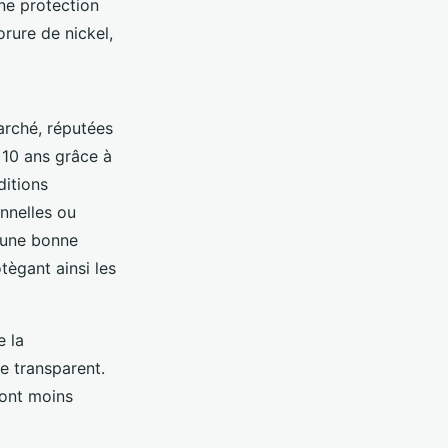
ne protection
rure de nickel,
rché, réputées
 10 ans grâce à
ditions
onnelles ou
t une bonne
otègant ainsi les
e la
e transparent.
sont moins