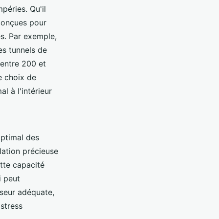
péries. Qu'il
 conçues pour
es. Par exemple,
es tunnels de
 entre 200 et
e choix de
l à l'intérieur
optimal des
lation précieuse
ette capacité
i peut
sseur adéquate,
 stress