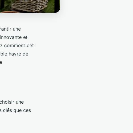
rantir une
innovante et
rez comment cet
able havre de
e
choisir une
s clés que ces