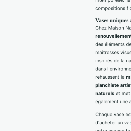
intemporelle. Il
compositions flo
Vases uniques :
Chez Maison Na
renouvellemen
des éléments d
maîtresses visu
inspirés de la n
dans l'environne
rehaussent la
m
planchiste artis
naturels
et met 
également une
Chaque vase est 
d'acheter un vas
votre espace to