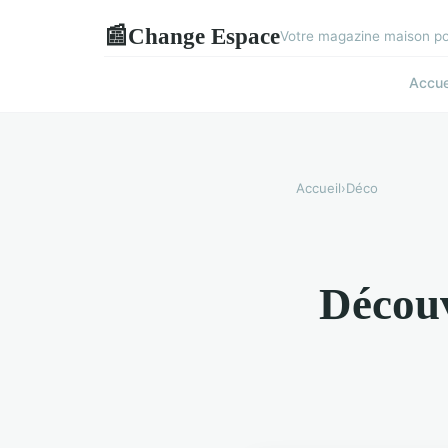
Change Espace
📰
Votre magazine maison pou
Accue
Accueil
›
Déco
Découv