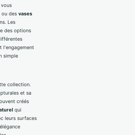
e vous
e ou des
vases
ns. Les
me des options
ifférentes
t l'engagement
n simple
te collection.
pturales et sa
souvent créés
aturel
qui
ec leurs surfaces
 élégance