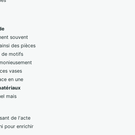
des
de
ent souvent
ainsi des pièces
 de motifs
harmonieusement
 ces vases
ace en une
atériaux
uel mais
sant de l'acte
i pour enrichir