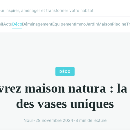
r inspirer, aménager et transformer votre habitat
il
Actu
Déco
Déménagement
Équipement
Immo
Jardin
Maison
Piscine
T
DÉCO
rez maison natura : la
des vases uniques
Nour
•
29 novembre 2024
•
8 min de lecture