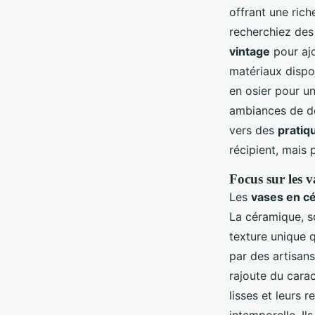
offrant une rich
recherchiez de
vintage
pour ajo
matériaux dispon
en osier pour un
ambiances de d
vers des
pratiq
récipient, mais 
Focus sur les v
Les
vases en c
La céramique, so
texture unique 
par des artisans
rajoute du carac
lisses et leurs r