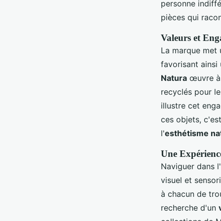
personne indiff
pièces qui racon
Valeurs et En
La marque met u
favorisant ains
Natura
œuvre à 
recyclés pour le
illustre cet en
ces objets, c'es
l'
esthétisme na
Une Expérience
Naviguer dans l'
visuel et sensor
à chacun de tro
recherche d'un