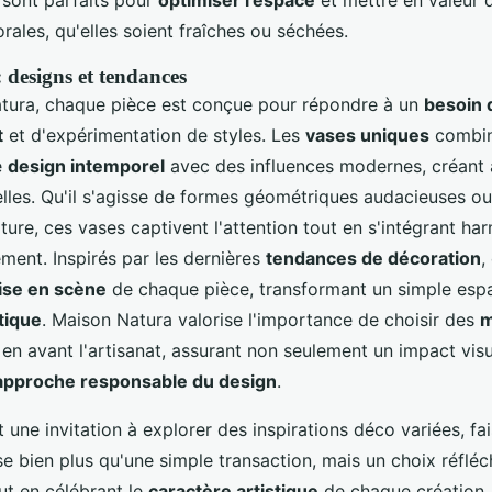
s sont parfaits pour
optimiser l'espace
et mettre en valeur 
rales, qu'elles soient fraîches ou séchées.
 designs et tendances
tura, chaque pièce est conçue pour répondre à un
besoin 
t
et d'expérimentation de styles. Les
vases uniques
combin
e
design intemporel
avec des influences modernes, créant 
elles. Qu'il s'agisse de formes géométriques audacieuses ou
ature, ces vases captivent l'attention tout en s'intégrant 
ment. Inspirés par les dernières
tendances de décoration
,
ise en scène
de chaque pièce, transformant un simple esp
tique
. Maison Natura valorise l'importance de choisir des
m
en avant l'artisanat, assurant non seulement un impact vis
approche responsable du design
.
une invitation à explorer des inspirations déco variées, fai
e bien plus qu'une simple transaction, mais un choix réfléch
ut en célébrant le
caractère artistique
de chaque création.