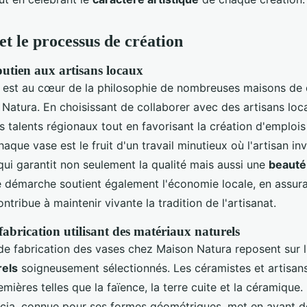
et le processus de création
outien aux artisans locaux
est au cœur de la philosophie de nombreuses maisons de 
atura. En choisissant de collaborer avec des artisans loca
s talents régionaux tout en favorisant la création d'emplois
ue vase est le fruit d'un travail minutieux où l'artisan inv
 qui garantit non seulement la qualité mais aussi une
beauté 
te démarche soutient également l'économie locale, en assu
ntribue à maintenir vivante la tradition de l'artisanat.
fabrication utilisant des matériaux naturels
e fabrication des vases chez Maison Natura reposent sur l'
rels
soigneusement sélectionnés. Les céramistes et artisans 
mières telles que la faïence, la terre cuite et la céramique.
ia, connue pour ses formes géométriques, met en avant d