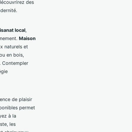
découvrirez des
dernité.
isanat local
,
onnement.
Maison
x naturels et
ou en bois,
. Contempler
égie
ence de plaisir
sponibles permet
yez à la
te, les