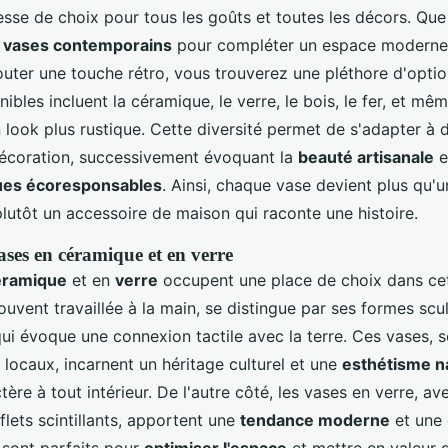
esse de choix pour tous les goûts et toutes les décors. Qu
s
vases contemporains
pour compléter un espace modern
uter une touche rétro, vous trouverez une pléthore d'optio
ibles incluent la céramique, le verre, le bois, le fer, et mê
 look plus rustique. Cette diversité permet de s'adapter à d
écoration, successivement évoquant la
beauté artisanale
e
ues écoresponsables
. Ainsi, chaque vase devient plus qu'u
plutôt un accessoire de maison qui raconte une histoire.
ases en céramique et en verre
éramique
et en
verre
occupent une place de choix dans cet
uvent travaillée à la main, se distingue par ses formes scul
qui évoque une connexion tactile avec la terre. Ces vases, 
 locaux, incarnent un héritage culturel et une
esthétisme n
tère à tout intérieur. De l'autre côté, les vases en verre, av
eflets scintillants, apportent une
tendance moderne
et une