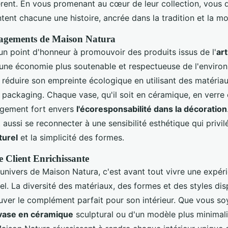
érent. En vous promenant au cœur de leur collection, vous 
tent chacune une histoire, ancrée dans la tradition et la mo
gagements de Maison Natura
n point d'honneur à promouvoir des produits issus de l'
art
i une économie plus soutenable et respectueuse de l'envir
réduire son empreinte écologique en utilisant des matériau
 packaging. Chaque vase, qu'il soit en céramique, en verre 
gagement fort envers
l'écoresponsabilité dans la décoration
t aussi se reconnecter à une sensibilité esthétique qui privil
turel
et la simplicité des formes.
 Client Enrichissante
univers de Maison Natura, c'est avant tout vivre une expéri
iel. La diversité des matériaux, des formes et des styles di
uver le complément parfait pour son intérieur. Que vous so
vase en céramique
sculptural ou d'un modèle plus minimalis