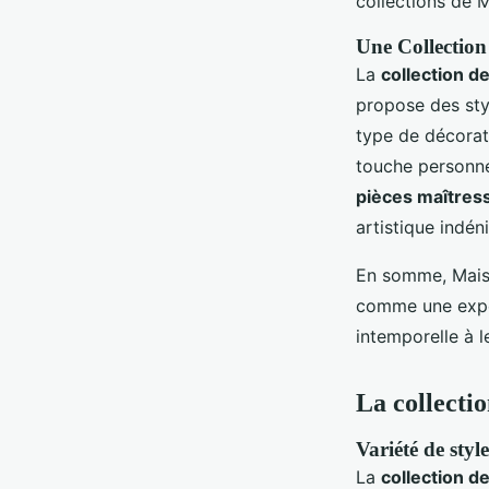
collections de M
Une Collection
La
collection d
propose des sty
type de décora
touche personnel
pièces maîtres
artistique indén
En somme, Maiso
comme une expér
intemporelle à l
La collectio
Variété de styl
La
collection d