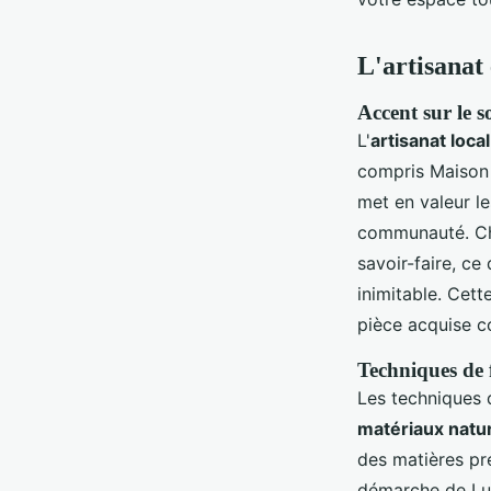
L'artisanat 
Accent sur le s
L'
artisanat local
compris Maison N
met en valeur le
communauté. Chaq
savoir-faire, ce
inimitable. Cet
pièce acquise co
Techniques de 
Les techniques d
matériaux natu
des matières pre
démarche de Luc