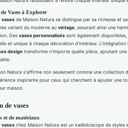
aison Natura réussissent à rendre chaque intérieur unique 
 de Vases à Explorer
e vases
de Maison Natura se distingue par sa richesse et sa 
les variant du moderne au
vintage
, assurant ainsi une har
tion. Des
vases personnalisés
sont également disponibles, 
le et unique à chaque décoration d'intérieur. L'intégration
ses design
transforme n'importe quelle pièce, ajoutant une
iable.
n Natura s'affirme non seulement comme une collection d
ience inspirante pour ceux qui cherchent à ajouter une t
eur maison.
n de vases
es et de matériaux
e vases
chez Maison Natura est un kaléidoscope de styles e