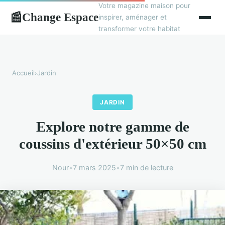
Votre magazine maison pour
Change Espace
📰
inspirer, aménager et
transformer votre habitat
Accueil
›
Jardin
JARDIN
Explore notre gamme de
coussins d'extérieur 50×50 cm
Nour
•
7 mars 2025
•
7 min de lecture