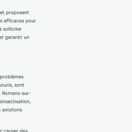
 et proposent
es efficaces pour
solliciter
et garantir un
s problèmes
souris, sont
t Romans-sur-
sinsectisation,
s solutions
nt causer des