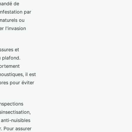
mmandé de
nfestation par
 naturels ou
r l'invasion
issures et
 plafond.
 fortement
oustiques, il est
pres pour éviter
inspections
sinsectisation,
anti-nuisibles
r. Pour assurer