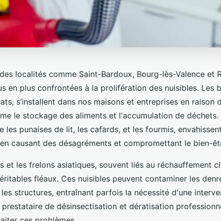
des localités comme Saint-Bardoux, Bourg-lès-Valence et 
us en plus confrontées à la prolifération des nuisibles. Les 
ts, s’installent dans nos maisons et entreprises en raison 
me le stockage des aliments et l'accumulation de déchets. 
 les punaises de lit, les cafards, et les fourmis, envahisse
 en causant des désagréments et compromettant le bien-êt
s et les frelons asiatiques, souvent liés au réchauffement c
éritables fléaux. Ces nuisibles peuvent contaminer les denr
s structures, entraînant parfois la nécessité d'une interve
 prestataire de désinsectisation et dératisation professionn
raiter ces problèmes.