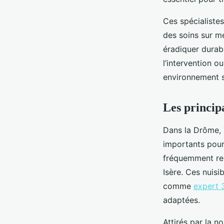
Ces spécialistes
des soins sur me
éradiquer durabl
l’intervention o
environnement s
Les princip
Dans la Drôme, 
importants pour 
fréquemment re
Isère. Ces nuisi
comme
expert 
adaptées.
Attirés par la n