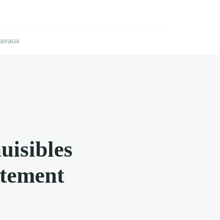
ravaux
uisibles
itement