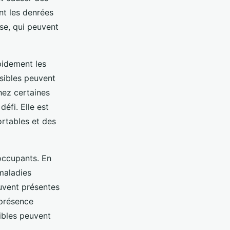
nt les denrées
se, qui peuvent
apidement les
isibles peuvent
hez certaines
éfi. Elle est
rtables et des
occupants. En
maladies
ouvent présentes
 présence
sibles peuvent