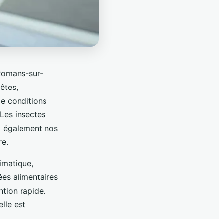
Romans-sur-
bêtes,
de conditions
Les insectes
nt également nos
re.
limatique,
ées alimentaires
ntion rapide.
elle est