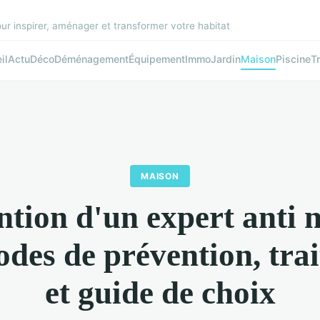
r inspirer, aménager et transformer votre habitat
il
Actu
Déco
Déménagement
Équipement
Immo
Jardin
Maison
Piscine
T
MAISON
ntion d'un expert anti n
odes de prévention, tra
et guide de choix