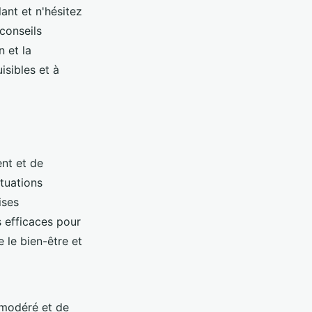
ant et n'hésitez
conseils
n et la
isibles et à
ent et de
tuations
ises
s efficaces pour
 le bien-être et
 modéré et de