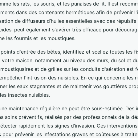
mme les rats, les souris, et les punaises de lit. Il est reco
iments dans des contenants hermétiques afin de prévenir l'i
isation de diffuseurs d’huiles essentielles avec des répulsifs
cides, peut également s'avérer très efficace pour décourage
e les fourmis et les moustiques.
 points d'entrée des bêtes, identifiez et scellez toutes les f
 votre maison, notamment au niveau des murs, du sol et du
e moustiquaires et de grilles sur les conduits d'aération est
empêcher l'intrusion des nuisibles. En ce qui concerne les m
iner les eaux stagnantes et de maintenir vos gouttières pro
des insectes nuisibles.
une maintenance régulière ne peut être sous-estimée. Des 
s soins préventifs, réalisés par des professionnels de la dé
tecter rapidement les signes d’invasion. Ces interventions 
s pour prévenir les infestations graves et coûteuses à traite