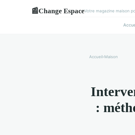
Change Espace
📰
Votre magazine maison pou
Accue
Accueil
›
Maison
Interve
: méth