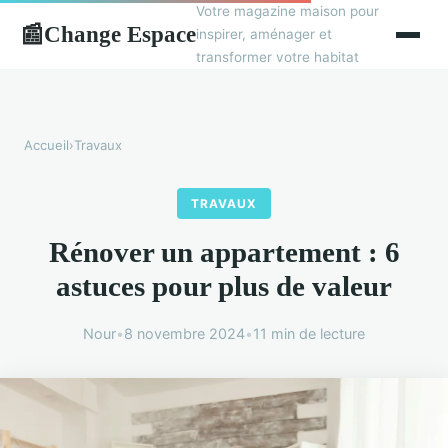
Votre magazine maison pour
Change Espace
📰
inspirer, aménager et
transformer votre habitat
Accueil
›
Travaux
TRAVAUX
Rénover un appartement : 6
astuces pour plus de valeur
Nour
•
8 novembre 2024
•
11 min de lecture