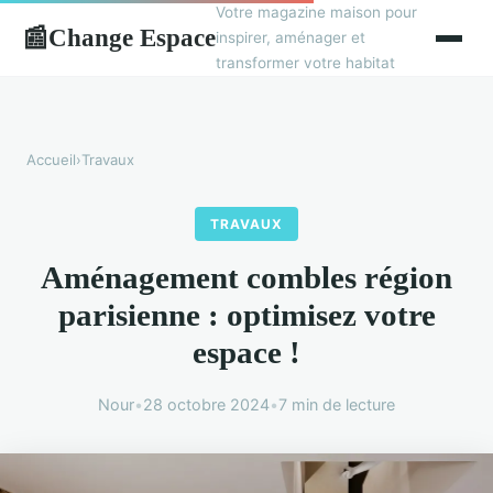
Votre magazine maison pour
Change Espace
📰
inspirer, aménager et
transformer votre habitat
Accueil
›
Travaux
TRAVAUX
Aménagement combles région
parisienne : optimisez votre
espace !
Nour
•
28 octobre 2024
•
7 min de lecture