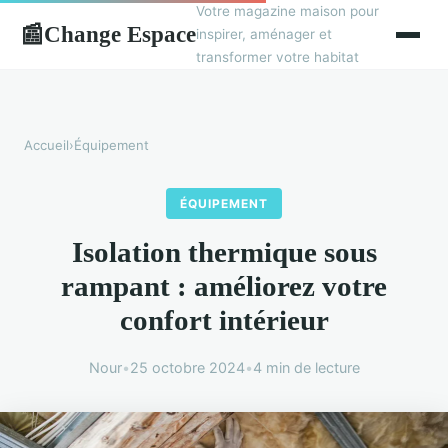
Votre magazine maison pour
Change Espace
📰
inspirer, aménager et
transformer votre habitat
Accueil
›
Équipement
ÉQUIPEMENT
Isolation thermique sous
rampant : améliorez votre
confort intérieur
Nour
•
25 octobre 2024
•
4 min de lecture