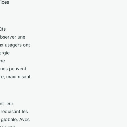
fices
ûts
observer une
eux usagers ont
ergie
ype
ues peuvent
ure, maximisant
nt leur
 réduisant les
 globale. Avec