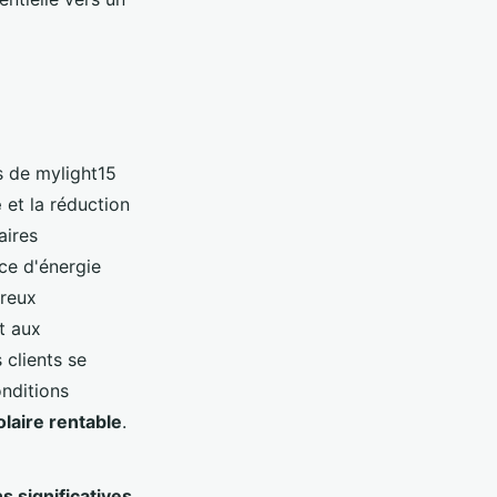
s de mylight15
e
et la réduction
aires
rce d'énergie
breux
t aux
 clients se
onditions
laire rentable
.
s significatives