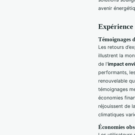
avenir énergéti
Expérience c
Témoignages de
Les retours d’ex
illustrent la mon
de l'
impact envi
performants, les
renouvelable qu
témoignages met
économies finan
réjouissent de 
climatiques vari
Économies obse
Les utilisateur