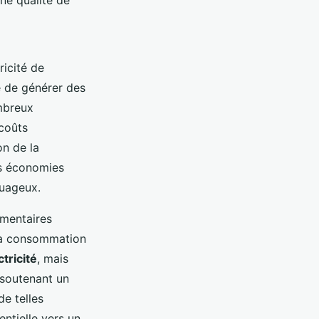
ne qualité de
ricité de
e de générer des
ombreux
 coûts
on de la
es économies
nuageux.
mentaires
 la consommation
ctricité
, mais
 soutenant un
de telles
ntielle vers un