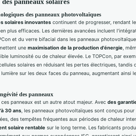
 des panneaux solaires
nologiques des panneaux photovoltaïques
s solaires innovantes
continuent de progresser, rendant l
 en plus efficaces. Les dernières avancées incluent l'intégra
Con et du verre bifacial dans les panneaux photovoltaïque
rmettent une
maximisation de la production d'énergie
, mêm
aible luminosité ou de chaleur élevée. Le TOPCon, par exemp
llules solaires en réduisant les pertes électriques, tandis 
a lumière sur les deux faces du panneau, augmentant ainsi l
longévité des panneaux
ces panneaux est un autre atout majeur. Avec
des garanti
'à 30 ans
, les panneaux photovoltaïques sont conçus pour 
iées, des tempêtes fréquentes aux périodes de chaleur inten
nt solaire rentable
sur le long terme. Les fabricants produ