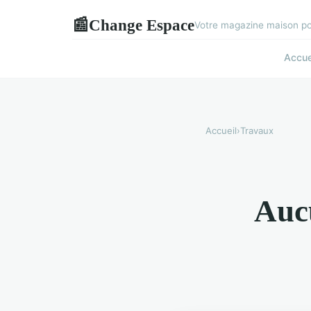
Change Espace
📰
Votre magazine maison pou
Accue
Accueil
›
Travaux
Aucu