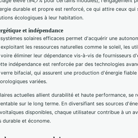
clage élevé (94,7% pour certains modules), l'engagement p
rgie durable et propre est renforcé, ce qui attire ceux qui
utions écologiques à leur habitation.
rgétique et indépendance
e systèmes solaires efficaces permet d'acquérir une autono
 exploitant les ressources naturelles comme le soleil, les uti
voire éliminer leur dépendance vis-à-vis de fournisseurs d'
Cette indépendance est renforcée par des technologies avan
 verre bifacial, qui assurent une production d'énergie fiab
orologiques variées.
laires actuelles allient durabilité et haute performance, se 
entable sur le long terme. En diversifiant ses sources d'én
oltaïques disponibles, chaque utilisateur contribue à un av
s durable et économe.