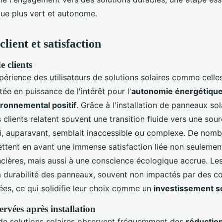
que plus vert et autonome.
lient et satisfaction
 clients
périence des utilisateurs de solutions solaires comme celle
tée en puissance de l'intérêt pour l'
autonomie énergétiqu
ronnemental positif
. Grâce à l'installation de panneaux sol
 clients relatent souvent une transition fluide vers une sou
i, auparavant, semblait inaccessible ou complexe. De nom
tent en avant une immense satisfaction liée non seulemen
cières, mais aussi à une conscience écologique accrue. Les
la durabilité des panneaux, souvent non impactés par des c
ées, ce qui solidifie leur choix comme un
investissement so
rvées après installation
s de solutions solaires observent fréquemment des
réduction