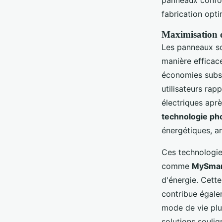
panneaux confor
fabrication opt
Maximisation d
Les panneaux sol
manière efficac
économies substa
utilisateurs rap
électriques après
technologie ph
énergétiques, a
Ces technologi
comme
MySmar
d'énergie. Cett
contribue égale
mode de vie plus
solutions soulig