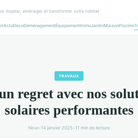
r inspirer, aménager et transformer votre habitat
il
Actu
Déco
Déménagement
Équipement
Immo
Jardin
Maison
Piscine
T
TRAVAUX
n regret avec nos solu
solaires performantes
Nour
•
14 janvier 2025
•
11 min de lecture