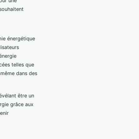
our une
 souhaitent
mie énergétique
lisateurs
énergie
cées telles que
le même dans des
révélant être un
ergie grâce aux
enir