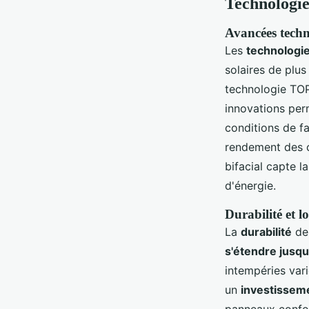
Technologie
Avancées tech
Les
technologie
solaires de plus
technologie TOP
innovations pe
conditions de f
rendement des ce
bifacial capte l
d'énergie.
Durabilité et 
La
durabilité
de 
s'étendre jusqu
intempéries var
un
investisseme