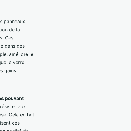
es panneaux
tion de la
s. Ces
e dans des
le, améliore le
que le verre
es gains
es pouvant
résister aux
se. Cela en fait
isent ces