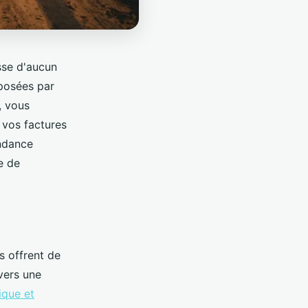
sse d'aucun
posées par
, vous
 vos factures
endance
e de
s offrent de
vers une
ique et