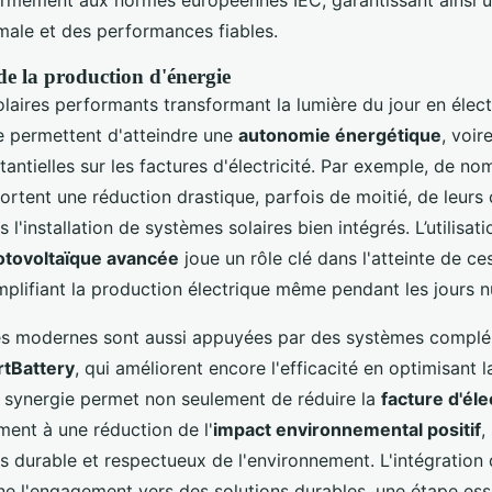
mément aux normes européennes IEC, garantissant ainsi u
imale et des performances fiables.
e la production d'énergie
aires performants transformant la lumière du jour en élect
e permettent d'atteindre une
autonomie énergétique
, voir
ntielles sur les factures d'électricité. Par exemple, de n
portent une réduction drastique, parfois de moitié, de leurs
 l'installation de systèmes solaires bien intégrés. L’utilisati
otovoltaïque avancée
joue un rôle clé dans l'atteinte de c
mplifiant la production électrique même pendant les jours 
es modernes sont aussi appuyées par des systèmes complé
tBattery
, qui améliorent encore l'efficacité en optimisant
e synergie permet non seulement de réduire la
facture d'éle
ment à une réduction de l'
impact environnemental positif
,
 durable et respectueux de l'environnement. L'intégration 
ne l'engagement vers des solutions durables, une étape esse