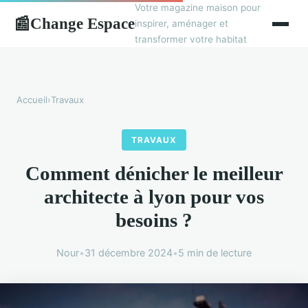
Votre magazine maison pour
Change Espace
📰
inspirer, aménager et
transformer votre habitat
Accueil
›
Travaux
TRAVAUX
Comment dénicher le meilleur
architecte à lyon pour vos
besoins ?
Nour
•
31 décembre 2024
•
5 min de lecture