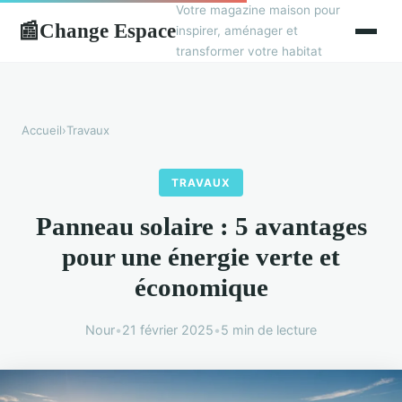
Votre magazine maison pour
Change Espace
📰
inspirer, aménager et
transformer votre habitat
Accueil
›
Travaux
TRAVAUX
Panneau solaire : 5 avantages
pour une énergie verte et
économique
Nour
•
21 février 2025
•
5 min de lecture